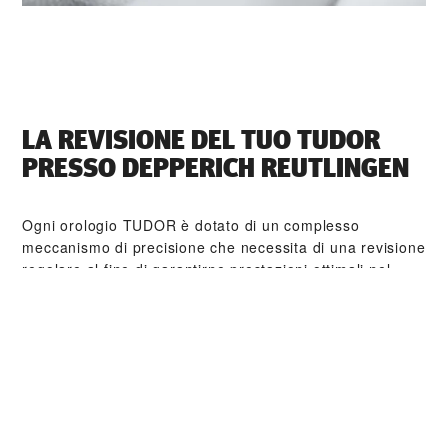
LA REVISIONE DEL TUO TUDOR
PRESSO ‭DEPPERICH REUTLINGEN‬
Ogni orologio TUDOR è dotato di un complesso
meccanismo di precisione che necessita di una revisione
regolare al fine di garantirne prestazioni ottimali nel
tempo. Tramite ‭DEPPERICH REUTLINGEN‬ è possibile
accedere alla rete mondiale di orologiai formati da
TUDOR. Seguiamo la procedura di revisione TUDOR,
finalizzata a garantire che ogni orologio esca dal
laboratorio conforme alle specifiche estetiche e
funzionali d’origine.