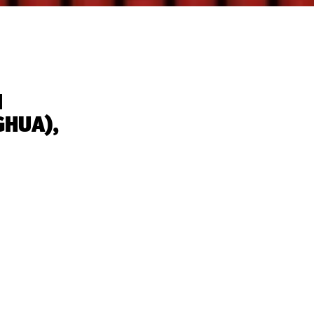
I
HUA),
p