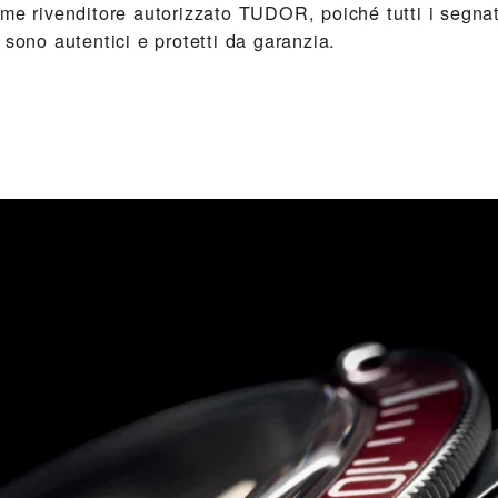
ome rivenditore autorizzato TUDOR, poiché tutti i se
 sono autentici e protetti da garanzia.