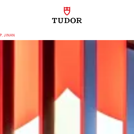
, JINAN‬