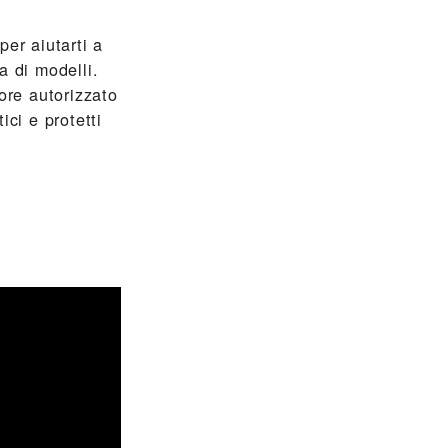
r aiutarti a
a di modelli.
ore autorizzato
ci e protetti