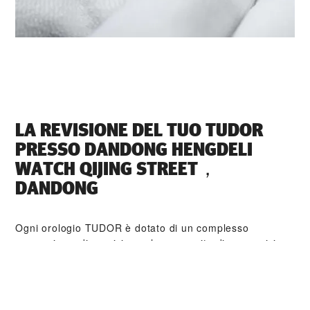
LA REVISIONE DEL TUO TUDOR
PRESSO ‭DANDONG HENGDELI
WATCH QIJING STREET，
DANDONG‬
Ogni orologio TUDOR è dotato di un complesso
meccanismo di precisione che necessita di una revisione
regolare al fine di garantirne prestazioni ottimali nel
tempo. Tramite ‭DANDONG HENGDELI WATCH QIJING
STREET，DANDONG‬ è possibile accedere alla rete
mondiale di orologiai formati da TUDOR. Seguiamo la