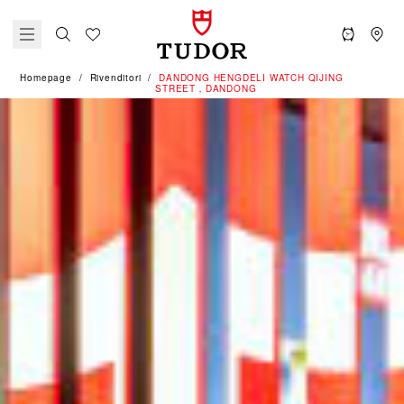
Homepage
Rivenditori
‭DANDONG HENGDELI WATCH QIJING
STREET，DANDONG‬