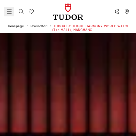
Homepage
Rivenditori
‭TUDOR BOUTIQUE HARMONY WORLD WATCH
(T16 MALL), NANCHANG‬