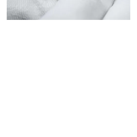
LA REVISIONE DEL TUO TUDOR
PRESSO ‭TUDOR BOUTIQUE
HARMONY WORLD WATCH (T16
MALL), NANCHANG‬
Ogni orologio TUDOR è dotato di un complesso
meccanismo di precisione che necessita di una revisione
regolare al fine di garantirne prestazioni ottimali nel
tempo. Tramite ‭TUDOR BOUTIQUE HARMONY WORLD
WATCH (T16 MALL), NANCHANG‬ è possibile accedere