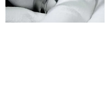
LA REVISIONE DEL TUO TUDOR
PRESSO ‭TUDOR BOUTIQUE
ORIENTAL WATCH (PARC
CENTRAL), GUANGZHOU‬
Ogni orologio TUDOR è dotato di un complesso
meccanismo di precisione che necessita di una revisione
regolare al fine di garantirne prestazioni ottimali nel