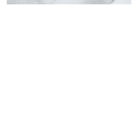
LA REVISIONE DEL TUO TUDOR
PRESSO ‭TUDOR BOUTIQUE ROYAL
DE VERSAILLES JEWELLERS‬
Ogni orologio TUDOR è dotato di un complesso
meccanismo di precisione che necessita di una revisione
regolare al fine di garantirne prestazioni ottimali nel
tempo. Tramite ‭TUDOR BOUTIQUE ROYAL DE
VERSAILLES JEWELLERS‬ è possibile accedere alla rete
mondiale di orologiai formati da TUDOR. Seguiamo la
procedura di revisione TUDOR, finalizzata a garantire