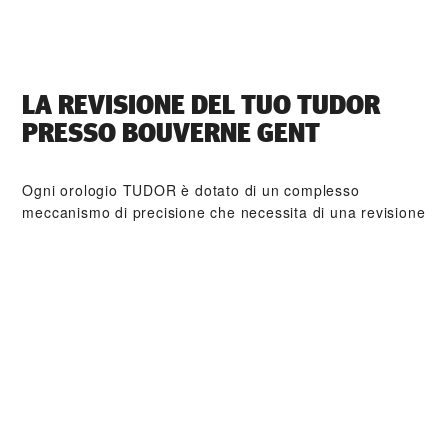
LA REVISIONE DEL TUO TUDOR
PRESSO ‭BOUVERNE GENT‬
Ogni orologio TUDOR è dotato di un complesso
meccanismo di precisione che necessita di una revisione
regolare al fine di garantirne prestazioni ottimali nel
tempo. Tramite ‭BOUVERNE GENT‬ è possibile accedere
alla rete mondiale di orologiai formati da TUDOR.
Seguiamo la procedura di revisione TUDOR, finalizzata
a garantire che ogni orologio esca dal laboratorio
conforme alle specifiche estetiche e funzionali d’origine.
COLLEZIONI TUDOR