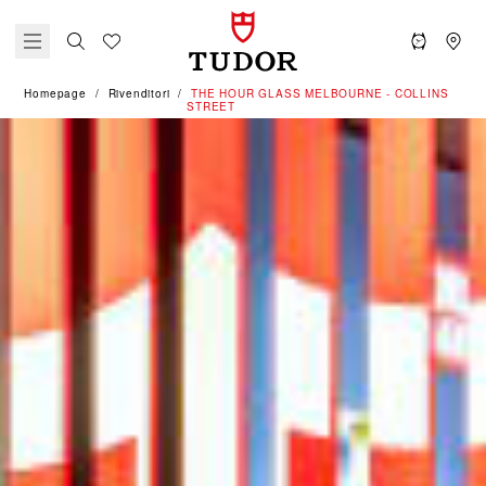
Homepage
Rivenditori
‭THE HOUR GLASS MELBOURNE - COLLINS
STREET‬