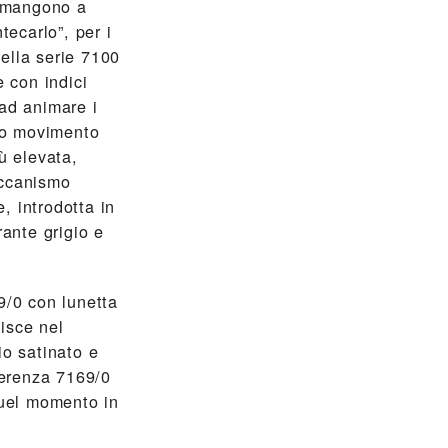
rimangono a
ecarlo”, per i
della serie 7100
e con indici
 ad animare i
vo movimento
ù elevata,
eccanismo
, introdotta in
ante grigio e
9/0 con lunetta
uisce nel
io satinato e
ferenza 7169/0
quel momento in