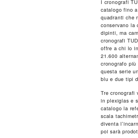
I cronografi T
catalogo fino 
quadranti che r
conservano la c
dipinti, ma ca
cronografi TUD
offre a chi lo 
21.600 alterna
cronografo più 
questa serie u
blu e due tipi 
Tre cronografi
in plexiglas e 
catalogo la ref
scala tachimetr
diventa l’inca
poi sarà prodot