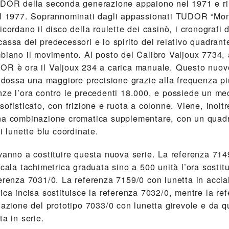
UDOR della seconda generazione appaiono nel 1971 e 
al 1977. Soprannominati dagli appassionati TUDOR “Mont
icordano il disco della roulette dei casinò, i cronografi 
assa dei predecessori e lo spirito del relativo quadrant
mbiano il movimento. Al posto del Calibro Valjoux 7734,
OR è ora il Valjoux 234 a carica manuale. Questo nuo
indossa una maggiore precisione grazie alla frequenza pi
nze l’ora contro le precedenti 18.000, e possiede un m
sofisticato, con frizione e ruota a colonne. Viene, inoltre
na combinazione cromatica supplementare, con un quadr
di lunette blu coordinate.
 vanno a costituire questa nuova serie. La referenza 714
scala tachimetrica graduata sino a 500 unità l’ora sostit
erenza 7031/0. La referenza 7159/0 con lunetta in accia
ica incisa sostituisce la referenza 7032/0, mentre la re
rnazione del prototipo 7033/0 con lunetta girevole e da 
ta in serie.