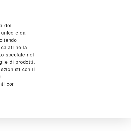
a dei
e unico e da
citando
calati nella
to speciale nel
lie di prodotti.
ezionisti con il
di
nti con