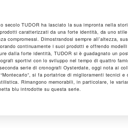
o secolo TUDOR ha lasciato la sua impronta nella stori
prodotti caratterizzati da una forte identità, da uno stil
nza compromessi. Dimostrandosi sempre all’altezza, sus
orando continuamente i suoi prodotti e offrendo modelli 
ure dalla forte identità, TUDOR si è guadagnato un pos
grafi sportivi con lo sviluppo nel tempo di quattro famig
econda serie di cronografi Oysterdate, oggi nota ai coll
Montecarlo”, si fa portatrice di miglioramenti tecnici e 
tilistica. Rimangono memorabili, in particolare, le varia
etta blu introdotte su questa serie.