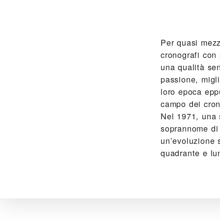
Per quasi mezz
cronografi con 
una qualità se
passione, migli
loro epoca epp
campo dei crono
Nel 1971, una s
soprannome di “
un’evoluzione s
quadrante e lun