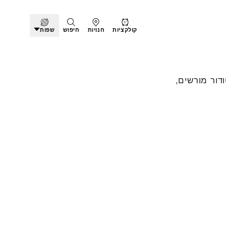
קולקציות
חנויות
חיפוש
שפות
י טודור מורשים,