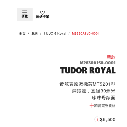
選單
腕錶清單
主頁
腕錶
TUDOR Royal
M2830A1S0-0001
新款
M2830A1S0-0001
TUDOR ROYAL
帝舵表原廠機芯MT5201型
鋼錶殼，直徑30毫米
珍珠母錶面
瀏覽完整規格
$5,500