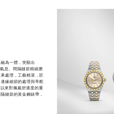
殼融為一體，突顯出
現代氣息。間隔鏈節精細磨
效果處理，工藝精湛，匠
，邊緣細節的處理與帝舵
一直以來對佩戴舒適度的重
間隔鏈節的黃金鋼錶帶，