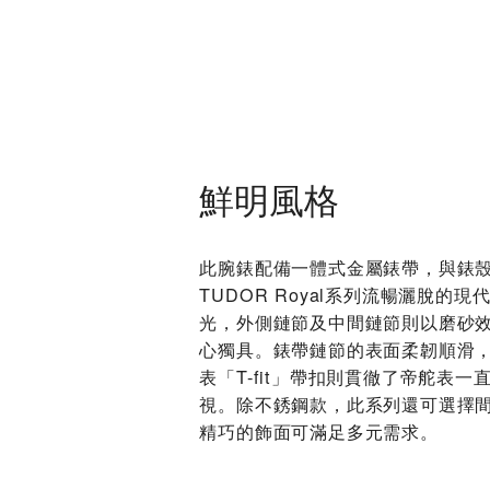
鮮明風格
此腕錶配備一體式金屬錶帶，與錶
TUDOR Royal系列流暢灑脫的
光，外側鏈節及中間鏈節則以磨砂
心獨具。錶帶鏈節的表面柔韌順滑
表「T-fit」帶扣則貫徹了帝舵表
視。除不銹鋼款，此系列還可選擇
精巧的飾面可滿足多元需求。