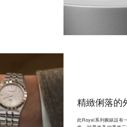
精緻俐落的
此Royal系列腕錶設
米、36毫米及40毫米