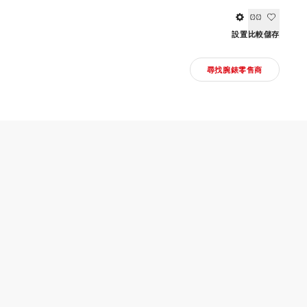
設置
比較
儲存
尋找腕錶零售商