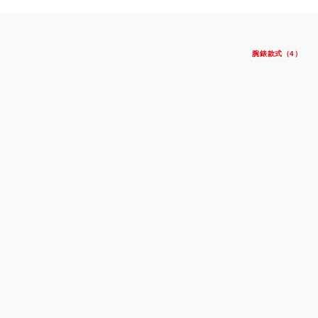
腕錶款式（4）
PELAGOS LHD
啞黑色陶質字圈
鈦金屬錶帶