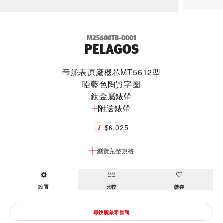
M25600TB-0001
PELAGOS
帝舵表原廠機芯MT5612型
啞藍色陶質字圈
鈦金屬錶帶
附送錶帶
$6,025
瀏覽完整規格
設置
比較
儲存
尋找腕錶零售商