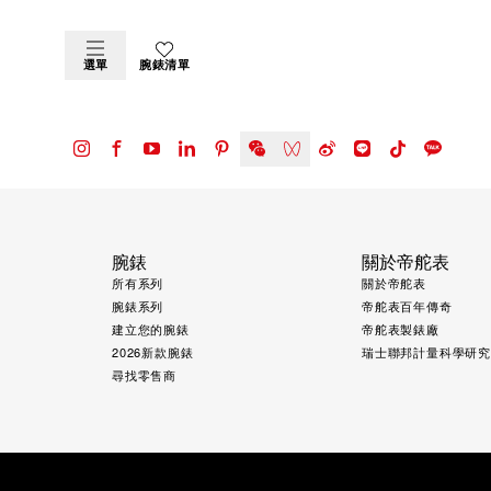
選單
腕錶清單
腕錶
關於帝舵表
所有系列
關於帝舵表
腕錶系列
帝舵表百年傳奇
建立您的腕錶
帝舵表製錶廠
2026新款腕錶
瑞士聯邦計量科學研
尋找零售商