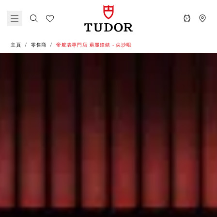
主頁
零售商
‭帝舵表專門店 蘇麗鐘錶 - 尖沙咀‬