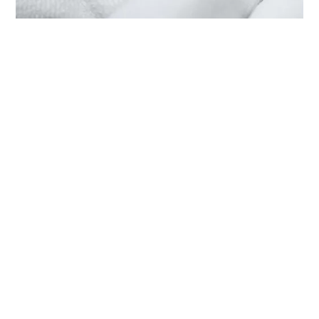
在‭帝舵表專門店 蘇麗鐘錶 - 尖沙
咀‬檢修帝舵腕錶
每枚帝舵腕錶均是技術繁複的精準報時工具，需要定期檢修以
保持最佳性能。您可以通過‭帝舵表專門店 蘇麗鐘錶 - 尖沙
咀‬，接觸帝舵表受訓錶匠的全球網絡。我們遵守帝舵表檢修程
序，此程序是為確保每枚時計在離開帝舵表腕錶檢修工坊後，
均符合原來的功能和美學設計規格而特別制定。
帝舵腕錶系列