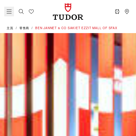
主頁
零售商
‭BEN JANNET & CO SAKIET EZZIT MALL OF SFAX‬