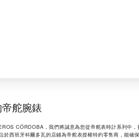
的帝舵腕錶
JOYEROS CÓRDOBA‬，我們將誠意為您從帝舵表時計系列
位於西班牙科爾多瓦的店鋪為帝舵表授權特約零售商，能確