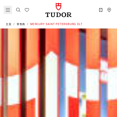
主頁
零售商
‭MERCURY SAINT PETERSBURG DLT‬