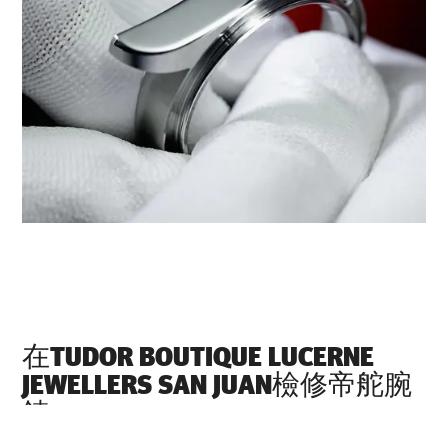
在‭TUDOR BOUTIQUE LUCERNE
JEWELLERS SAN JUAN‬檢修帝舵腕
錶