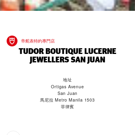
帝舵表特約專門店
‭TUDOR BOUTIQUE LUCERNE
JEWELLERS SAN JUAN‬
地址
Ortigas Avenue
San Juan
馬尼拉 Metro Manila 1503
菲律賓