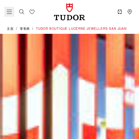
主頁
零售商
‭TUDOR BOUTIQUE LUCERNE JEWELLERS SAN JUAN‬