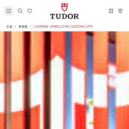
主頁
零售商
‭LUCERNE JEWELLERS QUEZON CITY‬