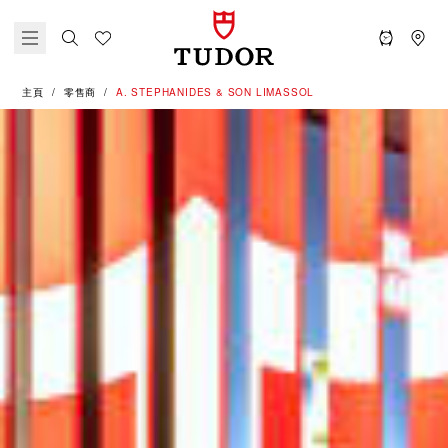
主頁
零售商
‭A. STEPHANIDES & SON LIMASSOL‬