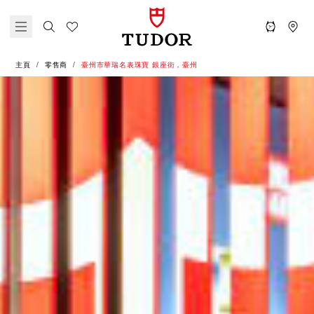
主頁
零售商
‭臺州市華瑞名表珠寶 銀座街，臺州‬