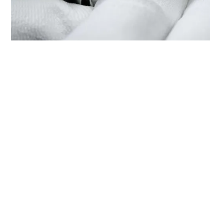
在‭帝舵精品店 東方表行（太原王
府井百貨）‬檢修帝舵腕錶
每枚帝舵腕錶均是技術繁複的精準報時工具，需要定期檢修以
保持最佳性能。您可以通過‭帝舵精品店 東方表行（太原王府
井百貨）‬，接觸帝舵表受訓錶匠的全球網絡。我們遵守帝舵表
檢修程序，此程序是為確保每枚時計在離開帝舵表腕錶檢修工
坊後，均符合原來的功能和美學設計規格而特別制定。