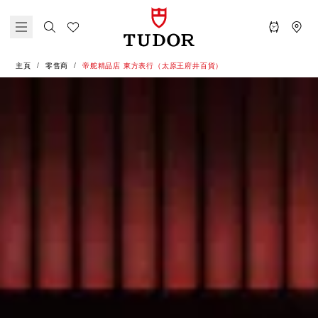
主頁
零售商
‭帝舵精品店 東方表行（太原王府井百貨）‬