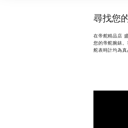
尋找您
在‭帝舵精品店
您的帝舵腕錶。
舵表時計均為真