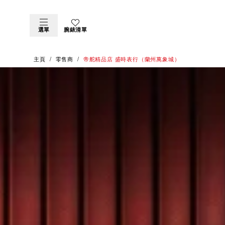
選單
腕錶清單
主頁
零售商
‭帝舵精品店 盛時表行（蘭州萬象城）‬