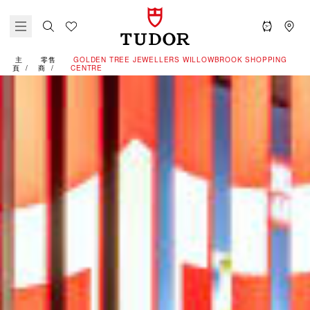
主
零售
‭GOLDEN TREE JEWELLERS WILLOWBROOK SHOPPING
頁
商
CENTRE‬