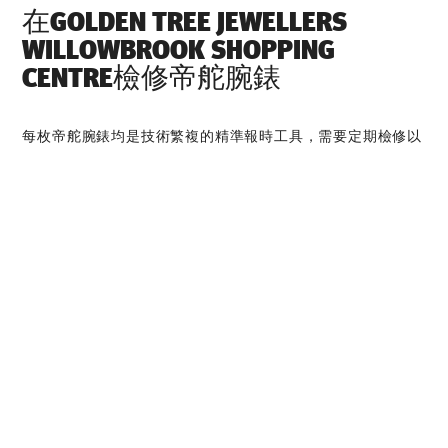
在‭GOLDEN TREE JEWELLERS
WILLOWBROOK SHOPPING
CENTRE‬檢修帝舵腕錶
每枚帝舵腕錶均是技術繁複的精準報時工具，需要定期檢修以
保持最佳性能。您可以通過‭GOLDEN TREE JEWELLERS
WILLOWBROOK SHOPPING CENTRE‬，接觸帝舵表受訓錶
匠的全球網絡。我們遵守帝舵表檢修程序，此程序是為確保每
枚時計在離開帝舵表腕錶檢修工坊後，均符合原來的功能和美
學設計規格而特別制定。
帝舵腕錶系列
探索更多