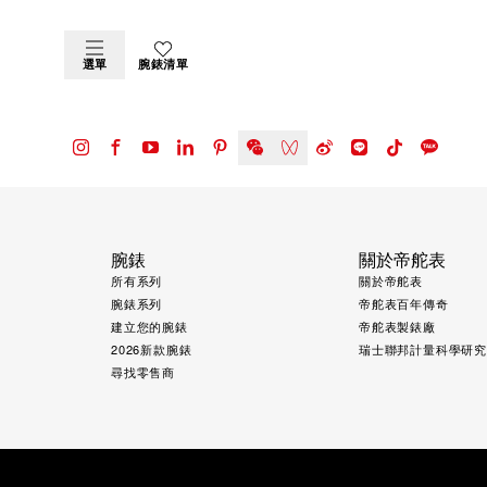
選單
腕錶清單
腕錶
關於帝舵表
所有系列
關於帝舵表
腕錶系列
帝舵表百年傳奇
建立您的腕錶
帝舵表製錶廠
2026新款腕錶
瑞士聯邦計量科學研
尋找零售商