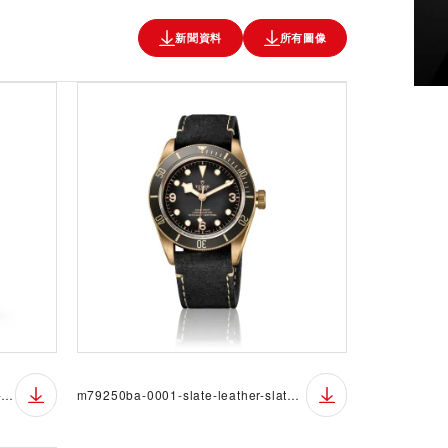
新聞資料
所有圖像
m79250ba-0002-slate-fabric-slate-ff-pr
m79250ba-0001-slate-leather-slate-v-pr