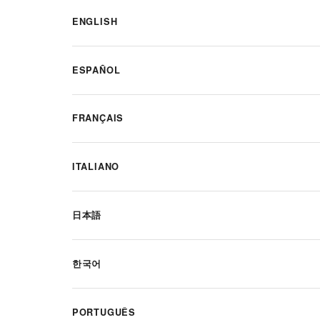
ENGLISH
ESPAÑOL
FRANÇAIS
ITALIANO
日本語
한국어
PORTUGUÊS