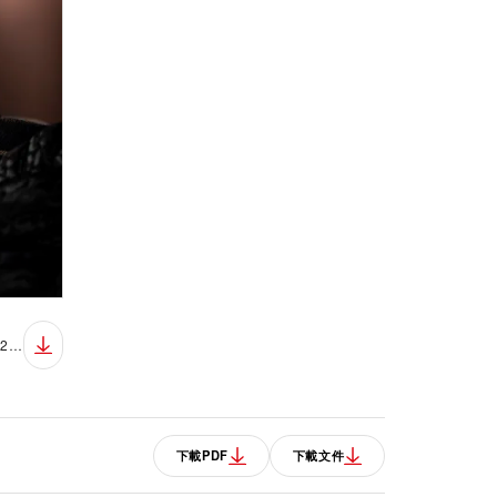
m79250ba0002slatefabricslatenov2018019amb
下載PDF
下載文件