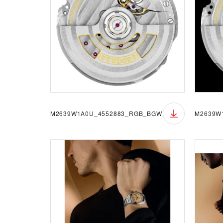
M2639W1A0U_4552883_RGB_BGW
M2639W