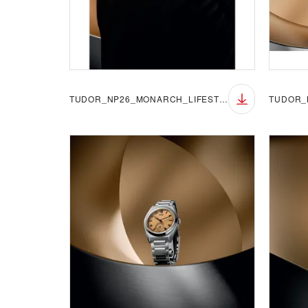
TUDOR_NP26_MONARCH_LIFESTYLE_3