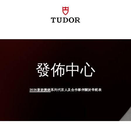
新款腕
發佈中心
2026新款腕錶
系列
代言人及合作夥伴
關於帝舵表