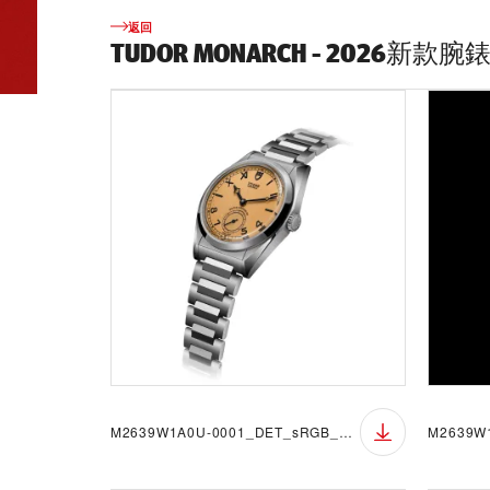
返回
TUDOR MONARCH - 2026新款腕
M2639W1A0U-0001_DET_sRGB_BGW