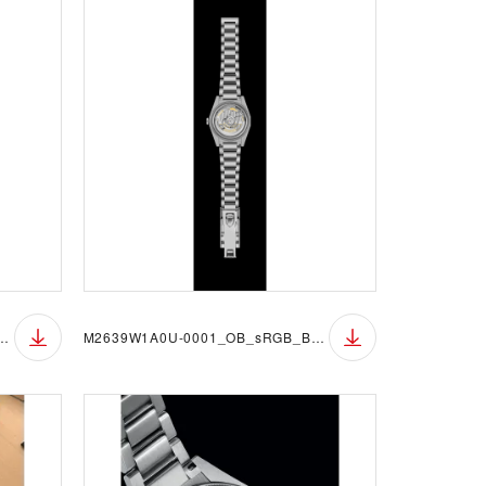
U-0001_OB_sRGB_BGW
M2639W1A0U-0001_OB_sRGB_BGB