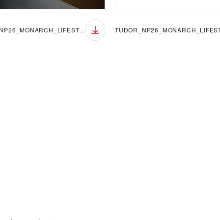
TUDOR_NP26_MONARCH_LIFESTYLE_8