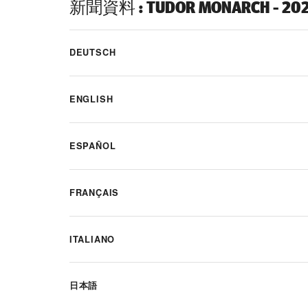
新聞資料
:
TUDOR MONARCH - 
DEUTSCH
ENGLISH
ESPAÑOL
FRANÇAIS
ITALIANO
日本語