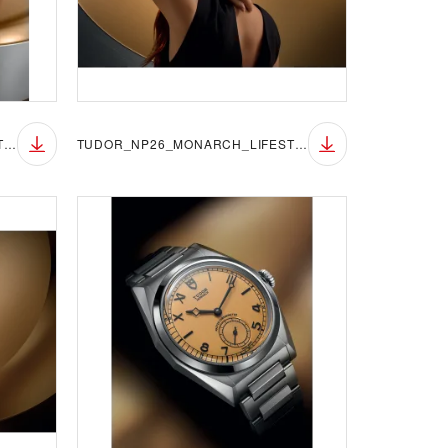
TUDOR_NP26_MONARCH_LIFESTYLE_5
TUDOR_NP26_MONARCH_LIFESTYLE_6