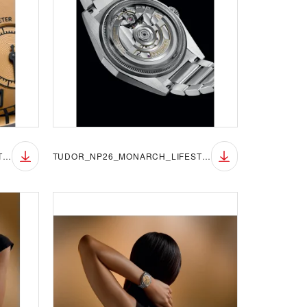
TUDOR_NP26_MONARCH_LIFESTYLE_1
TUDOR_NP26_MONARCH_LIFESTYLE_2