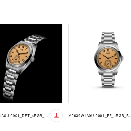
錶
M2639W1A0U-0001_DET_sRGB_BGB
M2639W1A0U-0001