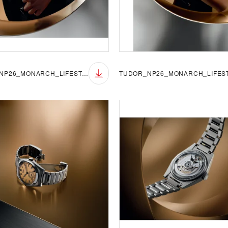
TUDOR_NP26_MONARCH_LIFESTYLE_4