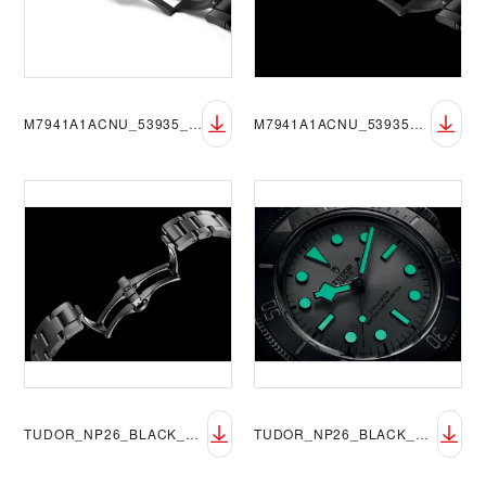
M7941A1ACNU_53935_OPEN_RGB_BGW
M7941A1ACNU_53935_OPEN_RGB_BGB
TUDOR_NP26_BLACK_BAY_CERAMIC_LIFESTYLE_1
TUDOR_NP26_BLACK_BAY_CERAMIC_LIFESTYLE_2