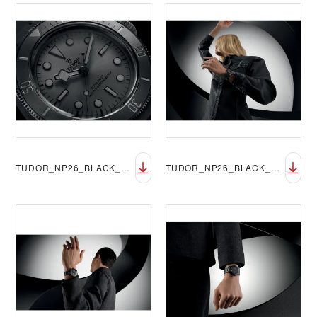
TUDOR_NP26_BLACK_BAY_CERAMIC_LIFESTYLE_3
TUDOR_NP26_BLACK_BAY_CERAMIC_LIFESTYLE_4