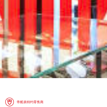
帝舵表特约零售商