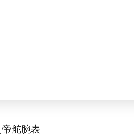
的帝舵腕表