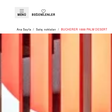
MENÜ
BEĞENILENLER
Ana Sayfa
Satış noktaları
‭BUCHERER 1888 PALM DESERT‬