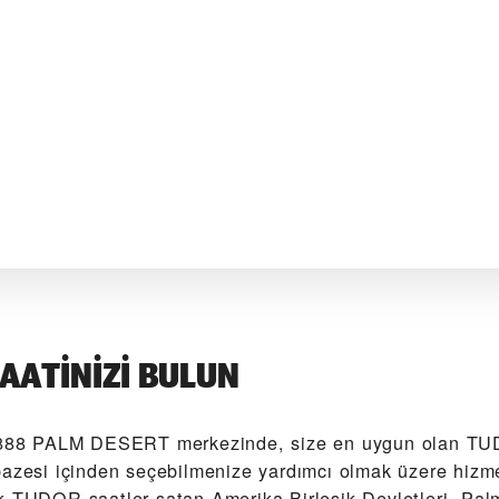
AATINIZI BULUN
8 PALM DESERT‬ merkezinde, size en uygun olan TU
pazesi içinden seçebilmenize yardımcı olmak üzere hizme
k TUDOR saatler satan Amerika Birleşik Devletleri, Pal