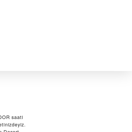
DOR saati
tinizdeyiz.
m Desert