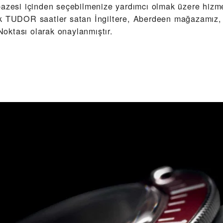
pazesi içinden seçebilmenize yardımcı olmak üzere hizme
ek TUDOR saatler satan İngiltere, Aberdeen mağazamız
ktası olarak onaylanmıştır.