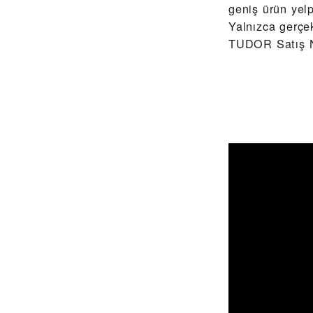
geniş ürün yel
Yalnızca gerç
TUDOR Satış No