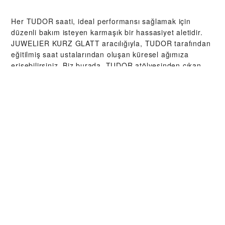
Her TUDOR saati, ideal performansı sağlamak için
düzenli bakım isteyen karmaşık bir hassasiyet aletidir.
‭JUWELIER KURZ GLATT‬ aracılığıyla, TUDOR tarafından
eğitilmiş saat ustalarından oluşan küresel ağımıza
erişebilirsiniz. Biz burada, TUDOR atölyesinden çıkan
her bir saatin orijinal işlevsel ve estetik özelliklerine
sadık kalmasını sağlamak üzere tasarlanmış TUDOR
Servis Prosedürü'nü izleriz.
TUDOR
KOLEKSIYONLARI
YAKINDAN KEŞFET