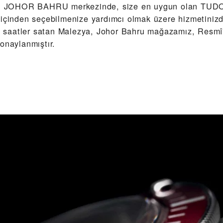
JOHOR BAHRU‬ merkezinde, size en uygun olan TUDO
 içinden seçebilmenize yardımcı olmak üzere hizmetinizd
saatler satan Malezya, Johor Bahru mağazamız, Resm
onaylanmıştır.