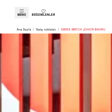
MENÜ
BEĞENILENLER
Ana Sayfa
Satış noktaları
‭SWISS WATCH JOHOR BAHRU‬