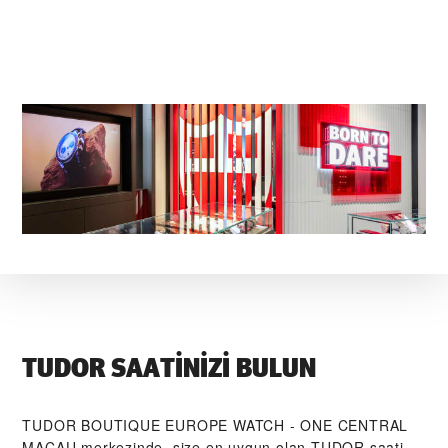
TUDOR SAATINIZI BULUN
‭TUDOR BOUTIQUE EUROPE WATCH - ONE CENTRAL
MACAU‬ merkezinde, size en uygun olan TUDOR saati