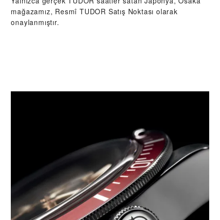
Yalnızca gerçek TUDOR saatler satan Japonya, Osaka
mağazamız, Resmî TUDOR Satış Noktası olarak
onaylanmıştır.