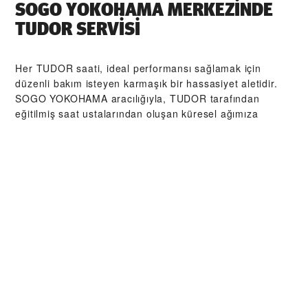
‭SOGO YOKOHAMA‬ MERKEZİNDE
TUDOR SERVİSI
Her TUDOR saati, ideal performansı sağlamak için
düzenli bakım isteyen karmaşık bir hassasiyet aletidir.
‭SOGO YOKOHAMA‬ aracılığıyla, TUDOR tarafından
eğitilmiş saat ustalarından oluşan küresel ağımıza
erişebilirsiniz. Biz burada, TUDOR atölyesinden çıkan
her bir saatin orijinal işlevsel ve estetik özelliklerine
sadık kalmasını sağlamak üzere tasarlanmış TUDOR
Servis Prosedürü'nü izleriz.
TUDOR
KOLEKSIYONLARI
YAKINDAN KEŞFET