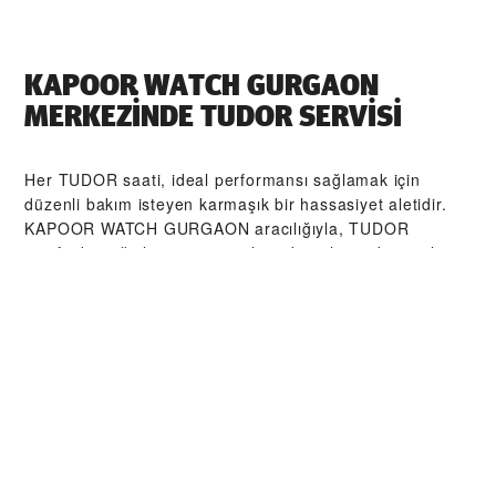
‭KAPOOR WATCH GURGAON‬
MERKEZİNDE TUDOR SERVİSI
Her TUDOR saati, ideal performansı sağlamak için
düzenli bakım isteyen karmaşık bir hassasiyet aletidir.
‭KAPOOR WATCH GURGAON‬ aracılığıyla, TUDOR
tarafından eğitilmiş saat ustalarından oluşan küresel
ağımıza erişebilirsiniz. Biz burada, TUDOR atölyesinden
çıkan her bir saatin orijinal işlevsel ve estetik
özelliklerine sadık kalmasını sağlamak üzere tasarlanmış
TUDOR Servis Prosedürü'nü izleriz.
TUDOR
KOLEKSIYONLARI