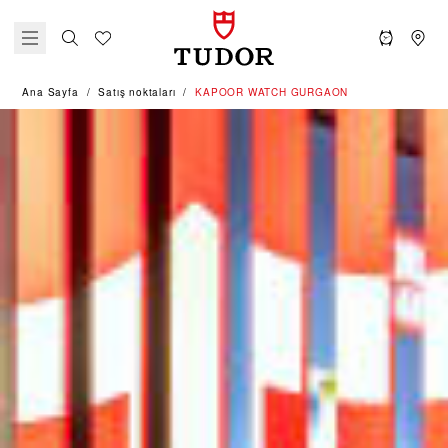
Ana Sayfa
Satış noktaları
‭KAPOOR WATCH GURGAON‬