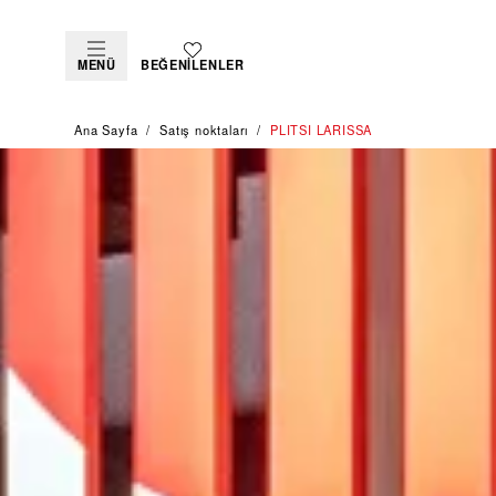
MENÜ
BEĞENILENLER
Ana Sayfa
Satış noktaları
‭PLITSI LARISSA‬