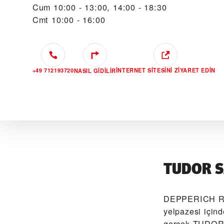
Cum
10:00 - 13:00, 14:00 - 18:30
Cmt
10:00 - 16:00
+49 712193720
İNTERNET SITESINI ZIYARET EDIN
NASIL GIDILIR
TUDOR S
‭DEPPERICH RE
yelpazesi için
gerçek TUDOR 