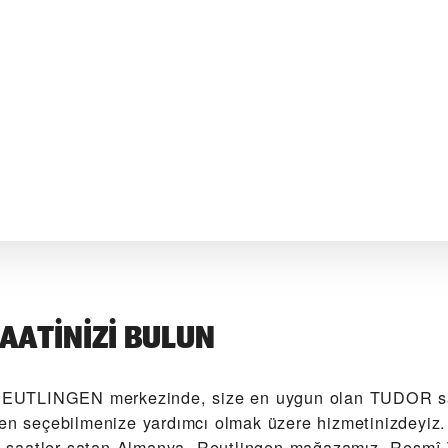
AATINIZI BULUN
UTLINGEN‬ merkezinde, size en uygun olan TUDOR sa
den seçebilmenize yardımcı olmak üzere hizmetinizdeyiz.
saatler satan Almanya, Reutlingen mağazamız, Resm