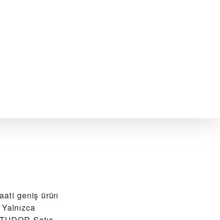
ati geniş ürün
 Yalnızca
î TUDOR Satış