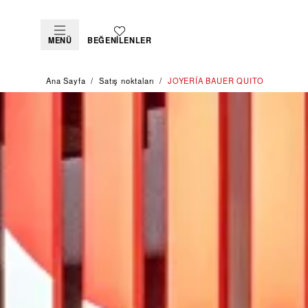
MENÜ
BEĞENILENLER
Ana Sayfa
Satış noktaları
‭JOYERÍA BAUER QUITO‬