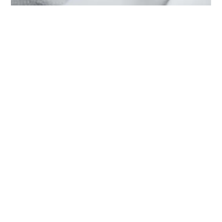
‭TUDOR BOUTIQUE CHOW TAI
FOOK(HANKYU DEPT. STORE),
NINGBO‬ MERKEZİNDE TUDOR
SERVİSI
Her TUDOR saati, ideal performansı sağlamak için
düzenli bakım isteyen karmaşık bir hassasiyet aletidir.
‭TUDOR BOUTIQUE CHOW TAI FOOK(HANKYU DEPT.
STORE), NINGBO‬ aracılığıyla, TUDOR tarafından
eğitilmiş saat ustalarından oluşan küresel ağımıza
erişebilirsiniz. Biz burada, TUDOR atölyesinden çıkan
her bir saatin orijinal işlevsel ve estetik özelliklerine
sadık kalmasını sağlamak üzere tasarlanmış TUDOR