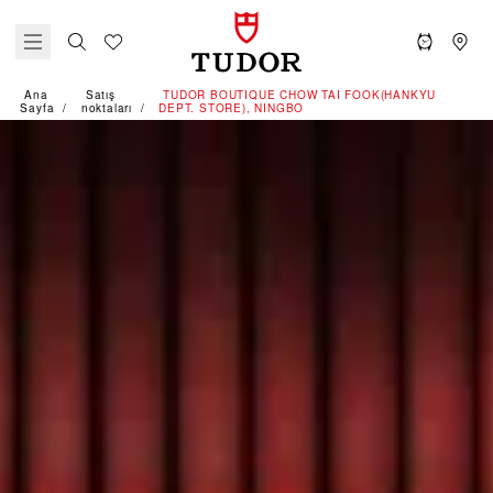
Ana
Satış
‭TUDOR BOUTIQUE CHOW TAI FOOK(HANKYU
Sayfa
noktaları
DEPT. STORE), NINGBO‬