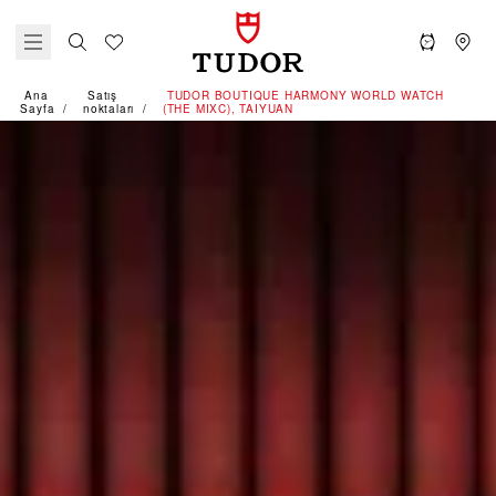
Ana
Satış
‭TUDOR BOUTIQUE HARMONY WORLD WATCH
Sayfa
noktaları
(THE MIXC), TAIYUAN‬