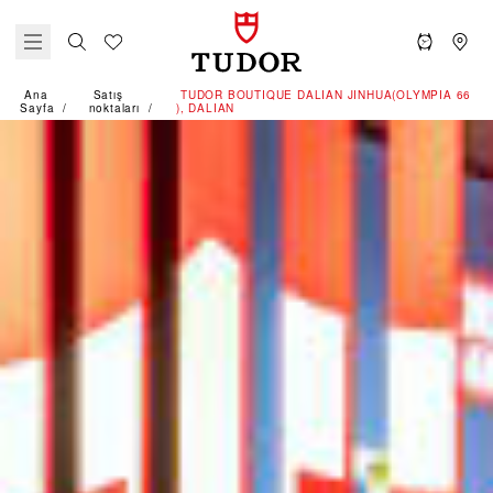
Ana
Satış
‭TUDOR BOUTIQUE DALIAN JINHUA(OLYMPIA 66
Sayfa
noktaları
), DALIAN‬