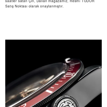
saatler satan Çin, Dalian mağazamız, Resmî TUDOR
Satış Noktası olarak onaylanmıştır.