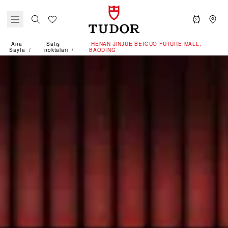
Ana
Satış
‭HENAN JINJUE BEIGUO FUTURE MALL,
Sayfa
noktaları
BAODING‬