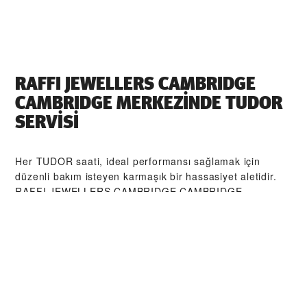
‭RAFFI JEWELLERS CAMBRIDGE
CAMBRIDGE‬ MERKEZİNDE TUDOR
SERVİSI
Her TUDOR saati, ideal performansı sağlamak için
düzenli bakım isteyen karmaşık bir hassasiyet aletidir.
‭RAFFI JEWELLERS CAMBRIDGE CAMBRIDGE‬
aracılığıyla, TUDOR tarafından eğitilmiş saat
ustalarından oluşan küresel ağımıza erişebilirsiniz. Biz
burada, TUDOR atölyesinden çıkan her bir saatin orijinal
işlevsel ve estetik özelliklerine sadık kalmasını sağlamak
üzere tasarlanmış TUDOR Servis Prosedürü'nü izleriz.