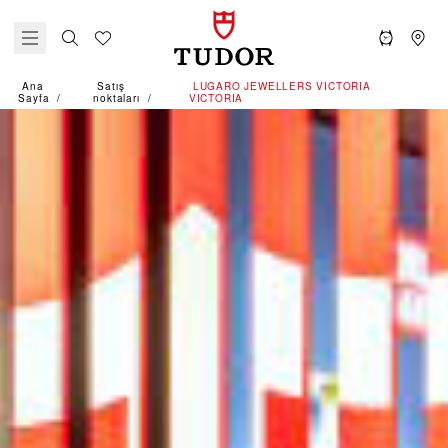
Ana
Satış
‭LUGARO JEWELLERS VICTORIA
Sayfa
noktaları
VICTORIA‬