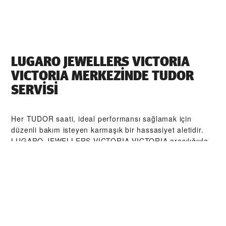
‭LUGARO JEWELLERS VICTORIA
VICTORIA‬ MERKEZİNDE TUDOR
SERVİSI
Her TUDOR saati, ideal performansı sağlamak için
düzenli bakım isteyen karmaşık bir hassasiyet aletidir.
‭LUGARO JEWELLERS VICTORIA VICTORIA‬ aracılığıyla,
TUDOR tarafından eğitilmiş saat ustalarından oluşan
küresel ağımıza erişebilirsiniz. Biz burada, TUDOR
atölyesinden çıkan her bir saatin orijinal işlevsel ve
estetik özelliklerine sadık kalmasını sağlamak üzere
tasarlanmış TUDOR Servis Prosedürü'nü izleriz.