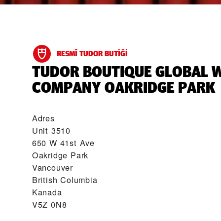
RESMÎ TUDOR BUTIĞI
‭TUDOR BOUTIQUE GLOBAL 
COMPANY OAKRIDGE PARK‬
Adres
Unit 3510
650 W 41st Ave
Oakridge Park
Vancouver
British Columbia
Kanada
V5Z 0N8