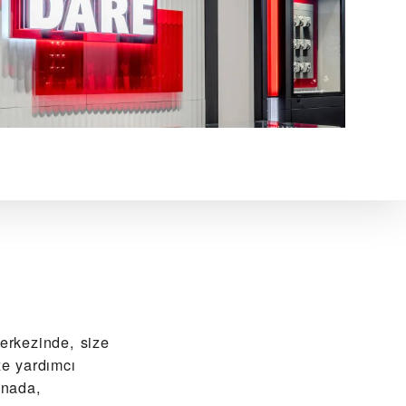
ezinde, size
e yardımcı
anada,