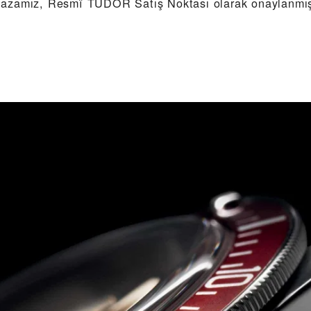
azamız, Resmî TUDOR Satış Noktası olarak onaylanmışt