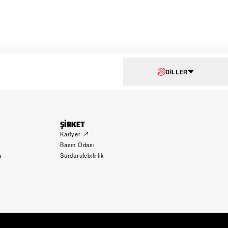
DILLER
ŞIRKET
Kariyer
Basın Odası
s
Sürdürülebilirlik