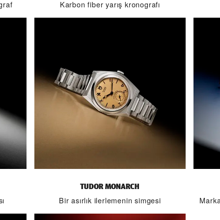
graf
Karbon fiber yarış kronografı
TUDOR MONARCH
sı
Bir asırlık ilerlemenin simgesi
Marka